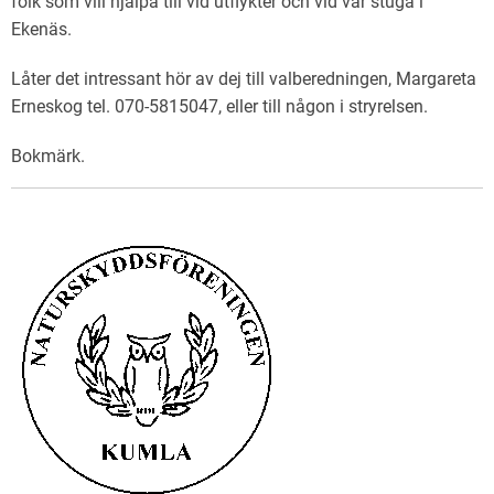
folk som vill hjälpa till vid utflykter och vid vår stuga i
Ekenäs.
Låter det intressant hör av dej till valberedningen, Margareta
Erneskog tel. 070-5815047, eller till någon i stryrelsen.
Bokmärk
.