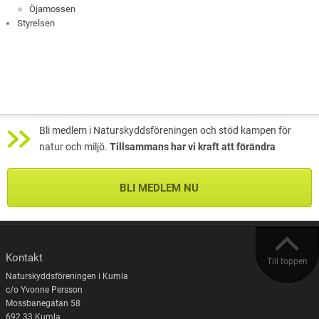
Öjamossen
Styrelsen
Bli medlem i Naturskyddsföreningen och stöd kampen för
natur och miljö.
Tillsammans har vi kraft att förändra
BLI MEDLEM NU
Kontakt
Till toppen
Naturskyddsföreningen i Kumla
c/o Yvonne Persson
Mossbanegatan 58
692 33 Kumla