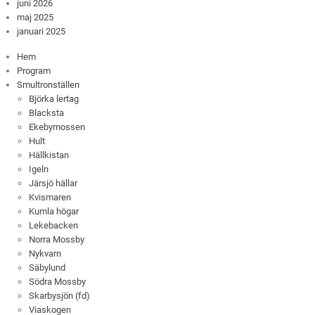
juni 2026
maj 2025
januari 2025
Hem
Program
Smultronställen
Björka lertag
Blacksta
Ekebymossen
Hult
Hällkistan
Igeln
Järsjö hällar
Kvismaren
Kumla högar
Lekebacken
Norra Mossby
Nykvarn
Säbylund
Södra Mossby
Skarbysjön (fd)
Viaskogen